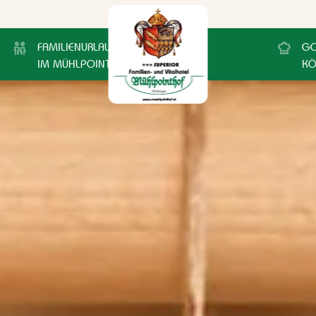
FAMILIENURLAUB
GO
IM MÜHLPOINTHOF
KÖ