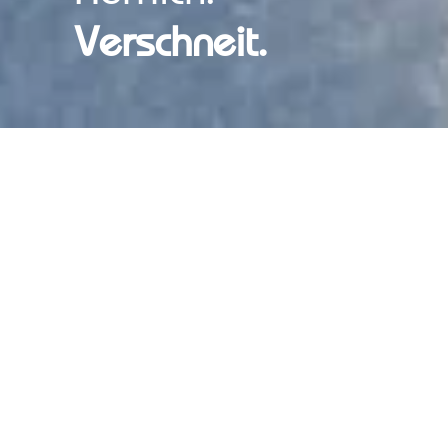
Verschneit.
Winterwandern und Rodeln
in Lofer im Salzburger Land